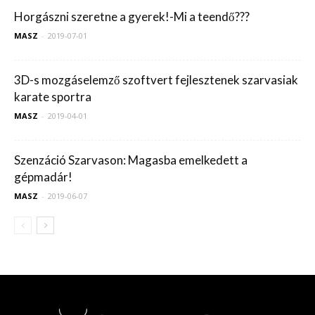
Horgászni szeretne a gyerek!-Mi a teendő???
MASZ
-
2019-07-01
3D-s mozgáselemző szoftvert fejlesztenek szarvasiak
karate sportra
MASZ
-
2019-04-01
Szenzáció Szarvason: Magasba emelkedett a
gépmadár!
MASZ
-
2019-06-07