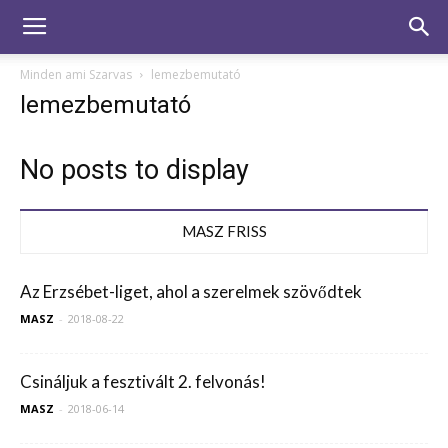
Minden ami Szarvas
lemezbemutató
lemezbemutató
No posts to display
MASZ FRISS
Az Erzsébet-liget, ahol a szerelmek szövődtek
MASZ
-
2018-08-22
Csináljuk a fesztivált 2. felvonás!
MASZ
-
2018-06-14