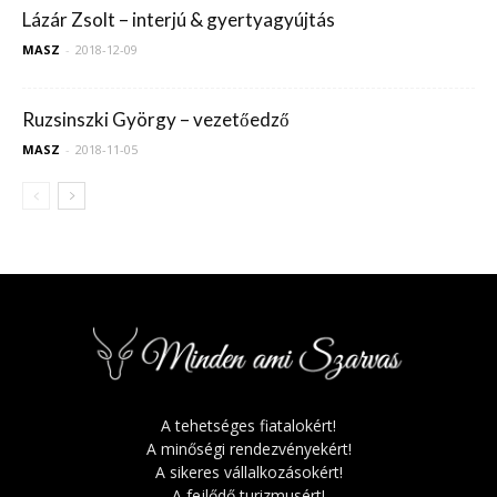
Lázár Zsolt – interjú & gyertyagyújtás
MASZ
-
2018-12-09
Ruzsinszki György – vezetőedző
MASZ
-
2018-11-05
A tehetséges fiatalokért!
A minőségi rendezvényekért!
A sikeres vállalkozásokért!
A fejlődő turizmusért!