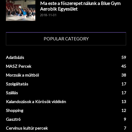
Ma este a főszerepet nálunk a Blue Gym
Aerobik Egyesület
2018-11-01
POPULAR CATEGORY
Adatbázis
59
MASZ Percek
45
Morzsák a múltból
38
Szolgáltatás
17
Szállás
17
Kalandozások a Körösök vidékén
13
Shopping
12
Gasztró
9
Cervinus kultúr percek
7