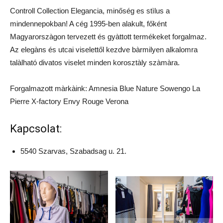
Controll Collection Elegancia, minőség es stìlus a
mindennepokban! A cég 1995-ben alakult, főként
Magyarorszàgon tervezett és gyàttott termékeket forgalmaz.
Az elegàns és utcai viselettől kezdve bàrmilyen alkalomra
talàlható divatos viselet minden korosztàly szàmàra.
Forgalmazott màrkàink: Amnesia Blue Nature Sowengo La
Pierre X-factory Envy Rouge Verona
Kapcsolat:
5540 Szarvas, Szabadsag u. 21.