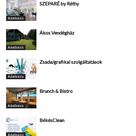
SZEPARÉ by Réthy
Adatbázis
Ákos Vendégház
Adatbázis
Zsada/grafikai szolgáltatások
Adatbázis
Brunch & Bistro
Adatbázis
BékésClean
Adatbázis