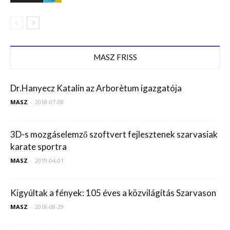
MASZ FRISS
Dr.Hanyecz Katalin az Arborètum igazgatója
MASZ
-
2018-07-08
3D-s mozgáselemző szoftvert fejlesztenek szarvasiak
karate sportra
MASZ
-
2019-04-01
Kigyúltak a fények: 105 éves a közvilágítás Szarvason
MASZ
-
2018-08-29