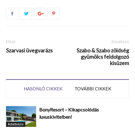
Előző
Következő
Szarvasi üvegvarázs
Szabo & Szabo zöldség
gyümölcs feldolgozó
kisüzem
HASONLÓ CIKKEK
TOVÁBBI CIKKEK
BonyResort – Kikapcsolódás
luxuskivitelben!
Adatbázis