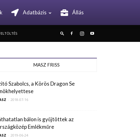
k
Adatbázis
Állás
FELTÖLTÉS
MASZ FRISS
zitó Szabolcs, a Körös Dragon Se
lnökhelyettese
ASZ
-
2018-07-16
áthatatlan bálon is gyűjtöttek az
rszágközép Emlékműre
ASZ
-
2019-06-24