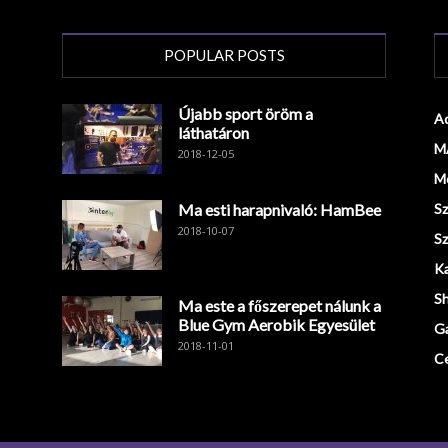
POPULAR POSTS
Újabb sport öröm a
Ad
láthatáron
M
2018-12-05
Mo
Ma esti harapnivaló: HamBee
Sz
2018-10-07
Sz
Ka
S
Ma este a főszerepet nálunk a
Blue Gym Aerobik Egyesület
G
2018-11-01
Ce