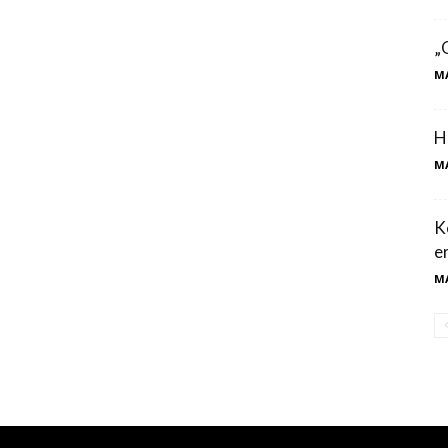
„
M
H
M
K
e
M