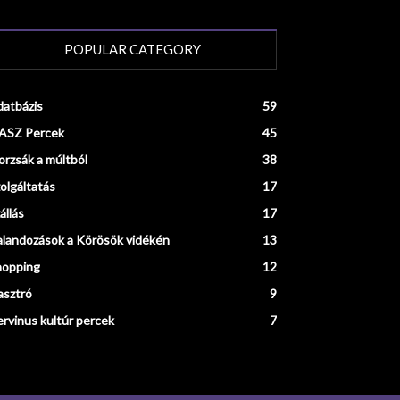
POPULAR CATEGORY
atbázis
59
ASZ Percek
45
rzsák a múltból
38
olgáltatás
17
állás
17
landozások a Körösök vidékén
13
hopping
12
asztró
9
rvinus kultúr percek
7