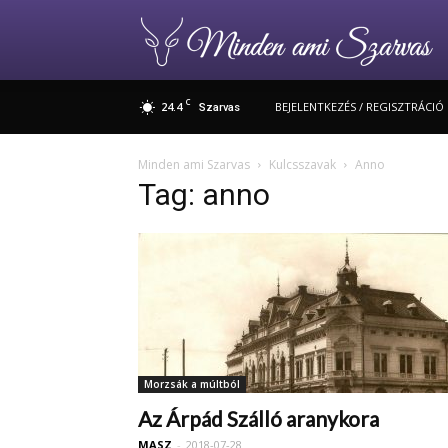
C
24.4
BEJELENTKEZÉS / REGISZTRÁCIÓ
Szarvas
Minden ami Szarvas
Kulcsszavak
Anno
Tag: anno
Morzsák a múltból
Az Árpád Szálló aranykora
MASZ
-
2018-07-28