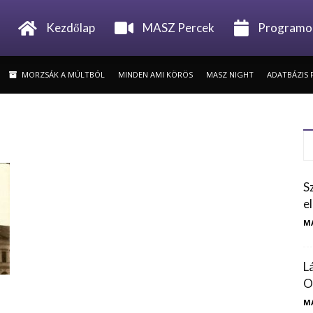
Minden
Kezdőlap
MASZ Percek
Programo
MORZSÁK A MÚLTBÓL
MINDEN AMI KÖRÖS
MASZ NIGHT
ADATBÁZIS 
ami
Szarvas
S
e
M
L
O
M