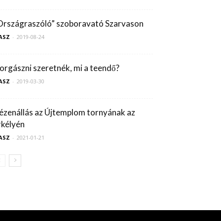
Országraszóló” szoboravató Szarvason
ASZ
-
2019-08-24
orgászni szeretnék, mi a teendő?
ASZ
-
2019-03-30
ézenállás az Újtemplom tornyának az
rkélyén
ASZ
-
2021-01-21