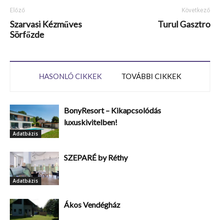
Előző
Következő
Szarvasi Kézműves
Turul Gasztro
Sörfőzde
HASONLÓ CIKKEK
TOVÁBBI CIKKEK
BonyResort – Kikapcsolódás
luxuskivitelben!
Adatbázis
SZEPARÉ by Réthy
Adatbázis
Ákos Vendégház