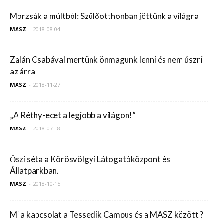
Morzsák a múltból: Szülőotthonban jöttünk a világra
MASZ
-
2018-08-04
Zalán Csabával mertünk önmagunk lenni és nem úszni
az árral
MASZ
-
2018-11-27
„A Réthy-ecet a legjobb a világon!”
MASZ
-
2018-07-18
Őszi séta a Körösvölgyi Látogatóközpont és
Állatparkban.
MASZ
-
2018-10-15
Mi a kapcsolat a Tessedik Campus és a MASZ között ?