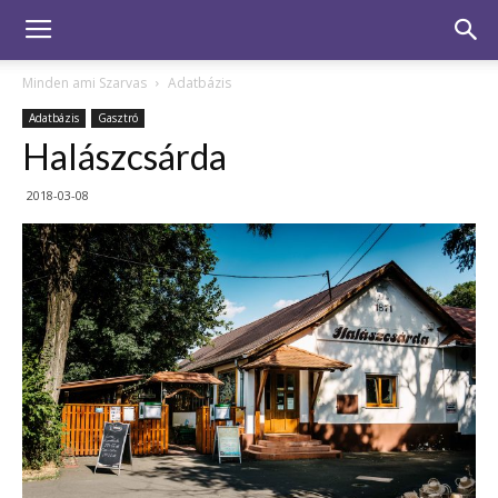
Minden ami Szarvas
Adatbázis
Adatbázis
Gasztró
Halászcsárda
2018-03-08