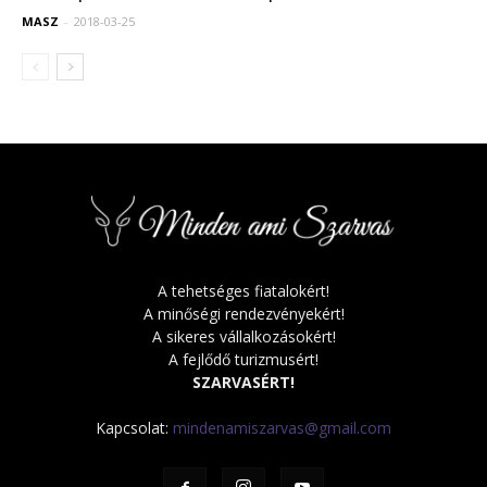
MASZ
-
2018-03-25
A tehetséges fiatalokért!
A minőségi rendezvényekért!
A sikeres vállalkozásokért!
A fejlődő turizmusért!
SZARVASÉRT!
Kapcsolat:
mindenamiszarvas@gmail.com