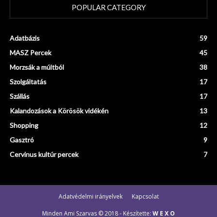
POPULAR CATEGORY
Adatbázis
59
MASZ Percek
45
Morzsák a múltból
38
Szolgáltatás
17
Szállás
17
Kalandozások a Körösök vidékén
13
Shopping
12
Gasztró
9
Cervinus kultúr percek
7
Adatvédelmi irányelvek
Kapcsolat
Minden Ami Szarvas © 2018 - Készítette:
W E X O