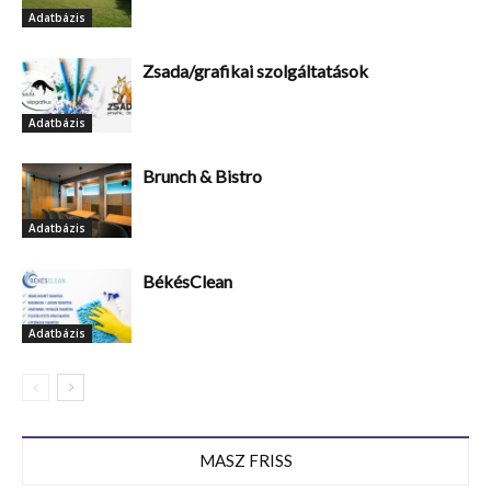
Adatbázis
Zsada/grafikai szolgáltatások
Adatbázis
Brunch & Bistro
Adatbázis
BékésClean
Adatbázis
MASZ FRISS