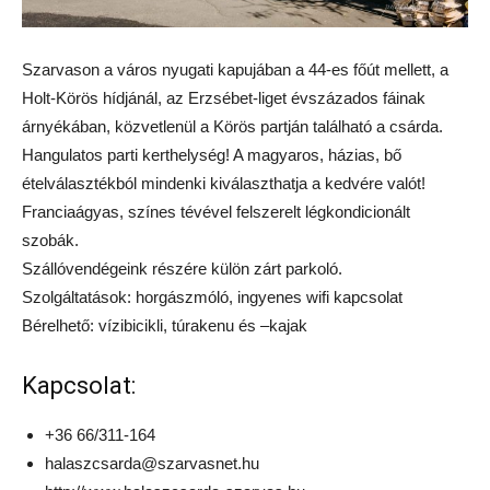
Szarvason a város nyugati kapujában a 44-es főút mellett, a
Holt-Körös hídjánál, az Erzsébet-liget évszázados fáinak
árnyékában, közvetlenül a Körös partján található a csárda.
Hangulatos parti kerthelység! A magyaros, házias, bő
ételválasztékból mindenki kiválaszthatja a kedvére valót!
Franciaágyas, színes tévével felszerelt légkondicionált
szobák.
Szállóvendégeink részére külön zárt parkoló.
Szolgáltatások: horgászmóló, ingyenes wifi kapcsolat
Bérelhető: vízibicikli, túrakenu és –kajak
Kapcsolat:
+36 66/311-164
halaszcsarda@szarvasnet.hu