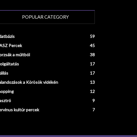
POPULAR CATEGORY
atbázis
59
ASZ Percek
45
rzsák a múltból
38
olgáltatás
17
állás
17
landozások a Körösök vidékén
13
hopping
12
asztró
9
rvinus kultúr percek
7