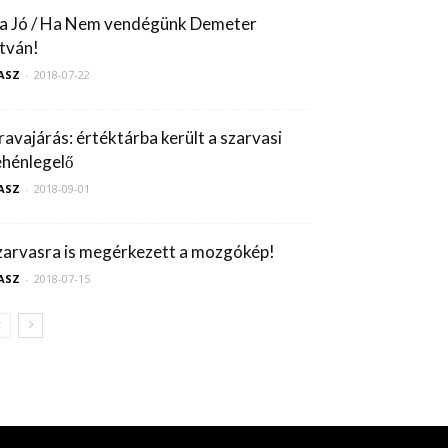
a Jó / Ha Nem vendégünk Demeter
stván!
ASZ
-
2018-07-22
ravajárás: értéktárba került a szarvasi
ehénlegelő
ASZ
-
2018-09-01
zarvasra is megérkezett a mozgókép!
ASZ
-
2018-07-15