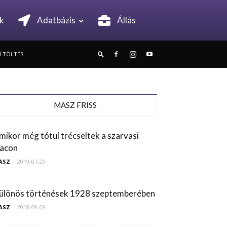
k
Adatbázis
Állás
ELTÖLTÉS
MASZ FRISS
mikor még tótul trécseltek a szarvasi
iacon
ASZ
-
2019-07-29
ülönös történések 1928 szeptemberében
ASZ
-
2018-09-09