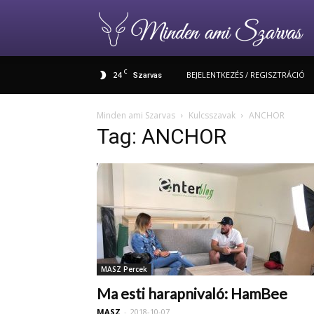
C
24
BEJELENTKEZÉS / REGISZTRÁCIÓ
Szarvas
Minden ami Szarvas
Kulcsszavak
ANCHOR
Tag: ANCHOR
MASZ Percek
Ma esti harapnivaló: HamBee
MASZ
-
2018-10-07