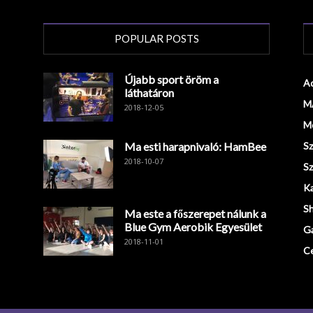
POPULAR POSTS
Újabb sport öröm a
Ad
láthatáron
M
2018-12-05
Mo
Ma esti harapnivaló: HamBee
Sz
2018-10-07
Sz
Ka
S
Ma este a főszerepet nálunk a
Blue Gym Aerobik Egyesület
G
2018-11-01
Ce