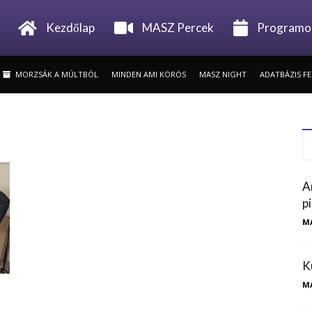
Minden
Kezdőlap
MASZ Percek
Programo
MORZSÁK A MÚLTBÓL
MINDEN AMI KÖRÖS
MASZ NIGHT
ADATBÁZIS F
ami
Szarvas
A
p
M
K
M