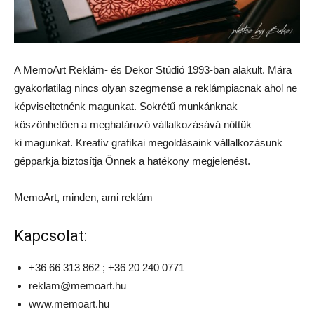
A MemoArt Reklám- és Dekor Stúdió 1993-ban alakult. Mára
gyakorlatilag nincs olyan szegmense a reklámpiacnak ahol ne
képviseltetnénk magunkat. Sokrétű munkánknak
köszönhetően a meghatározó vállalkozásává nőttük
ki magunkat. Kreatív graﬁkai megoldásaink vállalkozásunk
gépparkja biztosítja Önnek a hatékony megjelenést.
MemoArt, minden, ami reklám
Kapcsolat:
+36 66 313 862 ; +36 20 240 0771
reklam@memoart.hu
www.memoart.hu