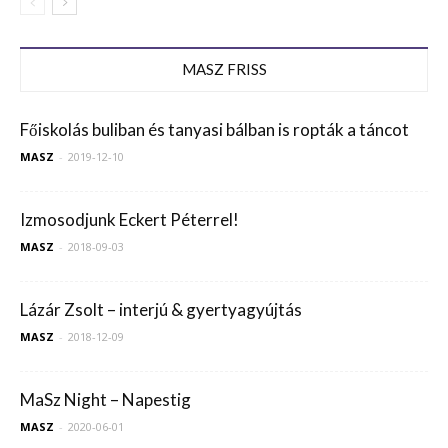
MASZ FRISS
Főiskolás buliban és tanyasi bálban is ropták a táncot
MASZ
-
2019-12-10
Izmosodjunk Eckert Péterrel!
MASZ
-
2018-09-03
Lázár Zsolt – interjú & gyertyagyújtás
MASZ
-
2018-12-09
MaSz Night – Napestig
MASZ
-
2020-06-01