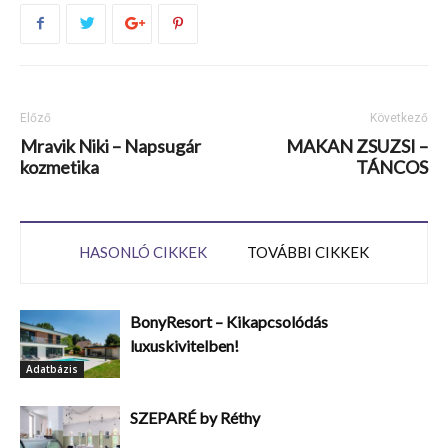
Előző
Következő
Mravik Niki – Napsugár
MAKAN ZSUZSI –
kozmetika
TÁNCOS
HASONLÓ CIKKEK
TOVÁBBI CIKKEK
BonyResort – Kikapcsolódás
luxuskivitelben!
Adatbázis
SZEPARÉ by Réthy