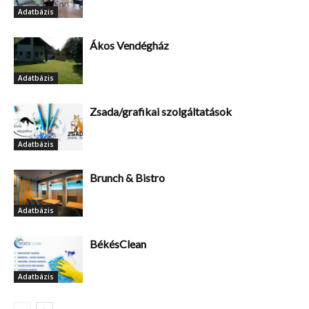
Adatbázis
Ákos Vendégház
Adatbázis
Zsada/grafikai szolgáltatások
Adatbázis
Brunch & Bistro
Adatbázis
BékésClean
Adatbázis