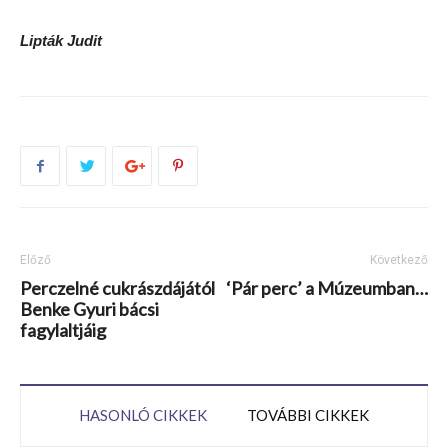
Lipták Judit
Előző
Következő
Perczelné cukrászdájától
‘Pár perc’ a Múzeumban…
Benke Gyuri bácsi
fagylaltjáig
HASONLÓ CIKKEK
TOVÁBBI CIKKEK