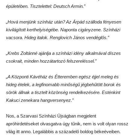
épületében. Tisztelettel: Deutsch Armin.”
„Hová menjünk színház után? Az Árpád szálloda fényesen
kivilágított kerthelyiségébe. Naponta cigányzene. Színházi
vacsora. Hideg italok. Renglovich János vendéglős.”
„Krebs Zoltánné ajánlja a színházi idény alkalmával díszes
csokrait, minden hozzátartozó felszereléssel.”
„A Központi Kávéház és Étteremben egész éjjel meleg és
hideg ételek, a legfinomabb minőségű jégbehűtött borok és
sörök állnak a tisztelt közönség rendelkezésére. Esténkint
Kakuci zenekara hangversenyez.”
Nos, a Szarvasi Színházi Újságban megjelent
apróhirdetéseket olvasgatva úgy tűnik, nem is volt olyan rossz
világ itt anno. Legalábbis a századelő boldog békeéveiben.