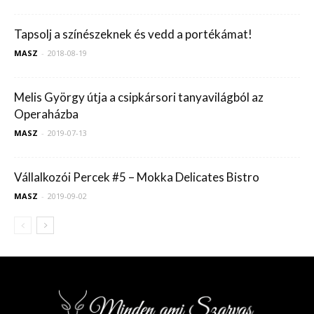
Tapsolj a színészeknek és vedd a portékámat!
MASZ
-
2018-08-19
Melis György útja a csipkársori tanyavilágból az
Operaházba
MASZ
-
2019-07-13
Vállalkozói Percek #5 – Mokka Delicates Bistro
MASZ
-
2019-09-02