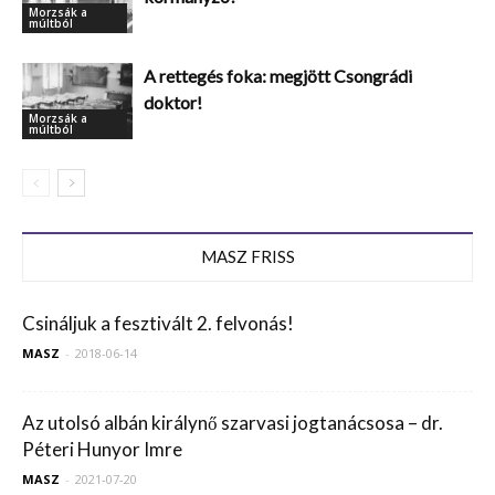
Morzsák a
múltból
A rettegés foka: megjött Csongrádi
doktor!
Morzsák a
múltból
MASZ FRISS
Csináljuk a fesztivált 2. felvonás!
MASZ
-
2018-06-14
Az utolsó albán királynő szarvasi jogtanácsosa – dr.
Péteri Hunyor Imre
MASZ
-
2021-07-20