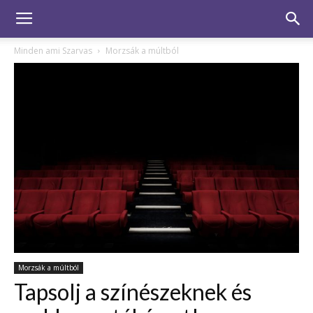
Minden ami Szarvas
Morzsák a múltból
Morzsák a múltból
Tapsolj a színészeknek és