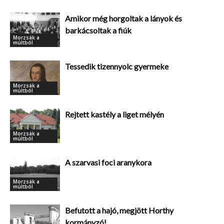
Amikor még horgoltak a lányok és
barkácsoltak a fiúk
Morzsák a
múltból
Tessedik tizennyolc gyermeke
Morzsák a
múltból
Rejtett kastély a liget mélyén
Morzsák a
múltból
A szarvasi foci aranykora
Morzsák a
múltból
Befutott a hajó, megjött Horthy
kormányzó!