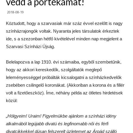
vedd a portékámat!
2018-08-19
Köztudott, hogy a szarvasiak már száz évvel ezelőtt is nagy
színházrajongók voltak. Nyaranta jeles társulatok érkeztek
ide, s a szezonban hétfő kivételével minden nap megjelent a
Szarvasi Színházi Újság.
Belelapozva a lap 1910. évi számaiba, egyből szembetűnik,
hogy az akkori kereskedők, szolgáltatók meglepő
leleményességgel próbálták kicsalogatni a színházkedvelők
zsebében csilingelő koronákat. (Akkoriban a korona és a fillér
volt a fizetőeszköz)
.
Íme, néhány példa az ötletes hirdetések
közül:
„Hölgyeim! Uraim! Figyelmükbe ajánlom a színházi idény
alkalmából legújabb divatú és legfinomabb női és férfi
divatcikkekkel dúsan felszerelt üzletemet az Árpád szálló