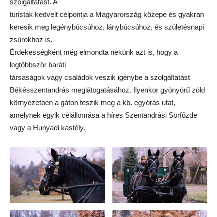
szolgáltatást. A
turisták kedvelt célpontja a Magyarország közepe és gyakran
keresik meg legénybúcsúhoz, lánybúcsúhoz, és születésnapi
zsúrokhoz is.
Érdekességként még elmondta nekünk azt is, hogy a
legtöbbször baráti
társaságok vagy családok veszik igénybe a szolgáltatást
Békésszentandrás meglátogatásához. Ilyenkor gyönyörű zöld
környezetben a gáton teszik meg a kb. egyórás utat,
amelynek egyik célállomása a híres Szentandrási Sörfőzde
vagy a Hunyadi kastély.