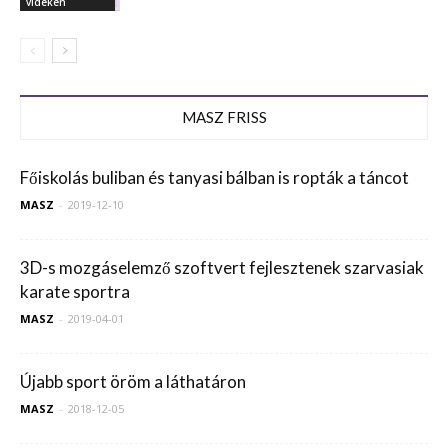
vidékén
MASZ FRISS
Főiskolás buliban és tanyasi bálban is ropták a táncot
MASZ
-
2019-12-10
3D-s mozgáselemző szoftvert fejlesztenek szarvasiak
karate sportra
MASZ
-
2019-04-01
Újabb sport öröm a láthatáron
MASZ
-
2018-12-05