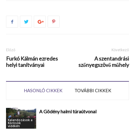
Előző
Következő
Furkó Kálmán ezredes
A szentandrási
helyi tanítványai
szőnyegszövő műhely
HASONLÓ CIKKEK
TOVÁBBI CIKKEK
A Gödény halmi túraútvonal
Kalandozások a
Körösök
vidékén