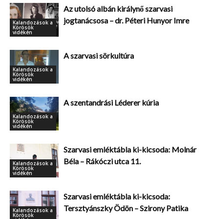
Az utolsó albán királynő szarvasi
jogtanácsosa – dr. Péteri Hunyor Imre
Kalandozások a
Körösök
vidékén
A szarvasi sörkultúra
Kalandozások a
Körösök
vidékén
A szentandrási Léderer kúria
Kalandozások a
Körösök
vidékén
Szarvasi emléktábla ki-kicsoda: Molnár
Béla – Rákóczi utca 11.
Kalandozások a
Körösök
vidékén
Szarvasi emléktábla ki-kicsoda:
Tersztyánszky Ödön – Szirony Patika
Kalandozások a
Körösök