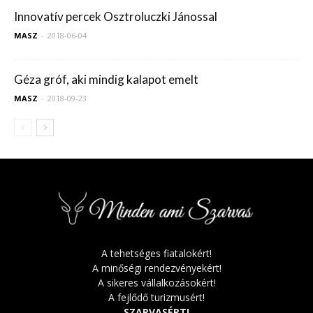
Innovatív percek Osztroluczki Jánossal
MASZ
-
2018-06-04
Géza gróf, aki mindig kalapot emelt
MASZ
-
2018-09-23
A tehetséges fiatalokért!
A minőségi rendezvényekért!
A sikeres vállalkozásokért!
A fejlődő turizmusért!
SZARVASÉRT!