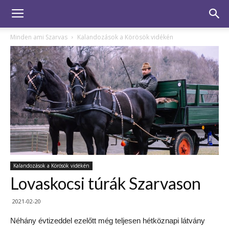
Minden ami Szarvas
Kalandozások a Körösök vidékén
Kalandozások a Körösök vidékén
Lovaskocsi túrák Szarvason
2021-02-20
Néhány évtizeddel ezelőtt még teljesen hétköznapi látvány