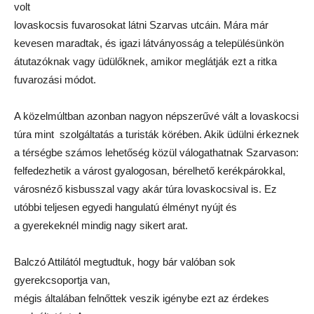
volt
lovaskocsis fuvarosokat látni Szarvas utcáin. Mára már
kevesen maradtak, és igazi látványosság a településünkön
átutazóknak vagy üdülőknek, amikor meglátják ezt a ritka
fuvarozási módot.
A közelmúltban azonban nagyon népszerűvé vált a lovaskocsi
túra mint szolgáltatás a turisták körében. Akik üdülni érkeznek
a térségbe számos lehetőség közül válogathatnak Szarvason:
felfedezhetik a várost gyalogosan, bérelhető kerékpárokkal,
városnéző kisbusszal vagy akár túra lovaskocsival is. Ez
utóbbi teljesen egyedi hangulatú élményt nyújt és
a gyerekeknél mindig nagy sikert arat.
Balczó Attilától megtudtuk, hogy bár valóban sok
gyerekcsoportja van,
mégis általában felnőttek veszik igénybe ezt az érdekes